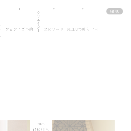
MENU
クリエイター
フェア
ウェディングブログ
フォトギャラリー
パーティレポート
料理
パーティ会場
挙式
フェア・ご予約
エピソード
NELUで叶う一日
2026
08/15