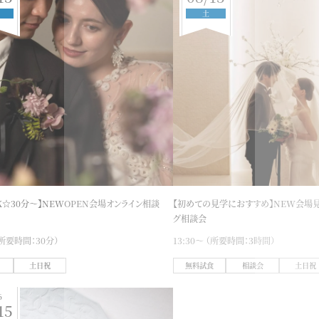
土
K☆30分～】NEWOPEN会場オンライン相談
【初めての見学におすすめ】NEW会場見
グ相談会
 （所要時間：30分）
13:30〜 （所要時間：3時間）
土日祝
無料試食
相談会
土日祝
6
15