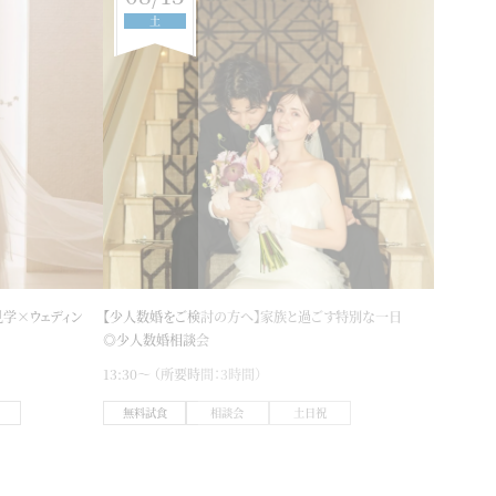
土
学×ウェディン
【少人数婚をご検討の方へ】家族と過ごす特別な一日
◎少人数婚相談会
13:30〜 （所要時間：3時間）
無料試食
相談会
土日祝