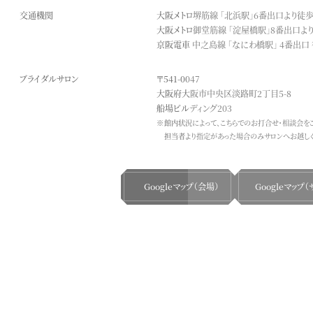
交通機関
大阪メトロ堺筋線
「北浜駅」6番出口より徒
大阪メトロ御堂筋線
「淀屋橋駅」8番出口よ
京阪電車 中之島線
「なにわ橋駅」 4番出口
ブライダル
サロン
〒541-0047
大阪府大阪市中央区淡路町2丁目5-8
船場ビルディング203
館内状況によって、こちらでのお打合せ・相談会を
担当者より指定があった場合のみサロンへお越しく
Googleマップ（会場）
Googleマップ（