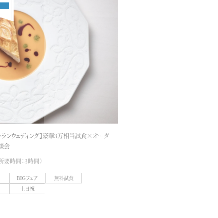
トランウェディング】豪華3万相当試食×オーダ
談会
 （所要時間：3時間）
め
BIGフェア
無料試食
土日祝