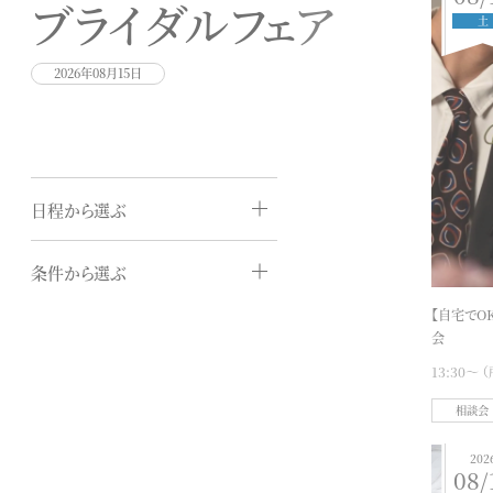
ブライダルフェア
土
2026年08月15日
日程から選ぶ
2026
08
条件から選ぶ
MON
TUE
WED
THU
FRI
SAT
SUN
おすすめ
【自宅でO
1
2
会
模擬挙式
3
4
5
6
7
8
9
13:30〜
10
11
12
13
14
15
16
模擬披露宴
17
18
19
20
21
22
23
相談会
無料試食
24
25
26
27
28
29
30
相談会
31
202
08/
土日祝
2026