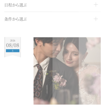
日程から選ぶ
2026
08
条件から選ぶ
MON
TUE
WED
THU
FRI
SAT
SUN
おすすめ
1
2
模擬挙式
3
4
5
6
7
8
9
2026
08/08
模擬披露宴
10
11
12
13
14
15
16
土
17
18
19
20
21
22
23
無料試食
24
25
26
27
28
29
30
相談会
31
土日祝
2026
09
平日
MON
TUE
WED
THU
FRI
SAT
SUN
すべてのフェア
1
2
3
4
5
6