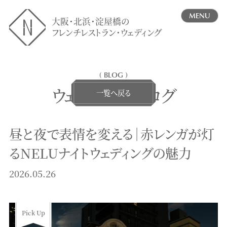
MENU
大阪・北浜・淀屋橋の
フレンチレストラン・ウェディング
( BLOG )
ウェディングブログ
一覧へ戻る
昼と夜で表情を変える｜赤レンガが灯
るNELUナイトウェディングの魅力
2026.05.26
Pick Up