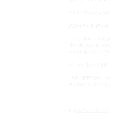
特別な日を彩るにふさわしい料理です！
試食されたお客様からは
「ここまで美味しい料理をいただけるなんて
「特別感があるのに、素材の味もちゃんと伝わ
みんなに食べてもらいたいと思いました」
といった声をいただきました。
「大阪で料理が美味しい結婚式場を探してい
ぜひ体験していただきたい自慢のポイントで
料理について詳しくみる