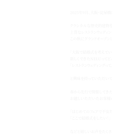
2025年9月、大阪・淀屋橋に新しく誕生した『
クラシカルな歴史的建物をリノベーションし、
上質なレストランウェディングを叶える特別
この秋にグランドオープンしました。
「大阪で結婚式を考えているけれど、
新しくできたNELUってどんな雰囲気なんだ
「レストランウェディングって、実際どんな感じ
と興味を持っていただいている方もいらっし
春から先行で開催してきたブライダルフェア
お越しいただいたお客様から
「はじめてのフェアで不安だったけど、本当に
「ここで結婚式をしたい！」
などと嬉しいお声をたくさんいただきました