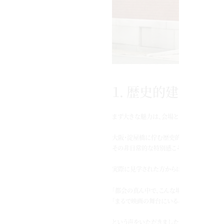
１．歴史的建築物を
まず大きな魅力は、会場となる建物そのもの
大阪・淀屋橋に佇む歴史的な建築物を丸ご
その非日常的な特別感こそ、NELUならで
実際に見学された方からは
「都会の真ん中で、こんな場所があるなんてび
「まるで映画の舞台にいるみたいでした」
という声をいただきました。