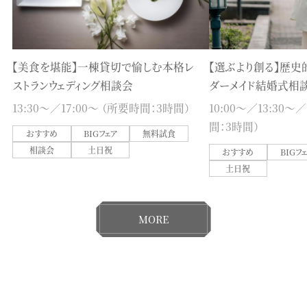
【美食を堪能】一棟貸切で愉しむ本格レ
【選ぶより創る】歴史
ストランウェディング相談会
ダーメイド結婚式相
13:30〜／17:00〜 （所要時間：3時間）
10:00〜／13:30〜
間：3時間）
おすすめ
BIGフェア
無料試食
相談会
土日祝
おすすめ
BIGフ
土日祝
MORE