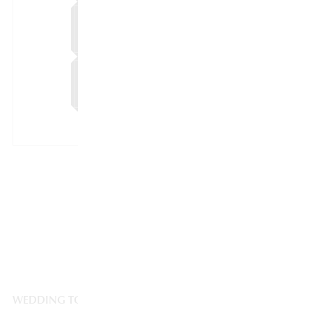
15:00〜 ▲ 残席わずか
予約する
16:00〜 ▲ 残席わずか
予約する
一覧へ戻る
WEDDING TOP
ブライダルフェア
平日ゆったり会場見学【1日1組限定の結婚式】クリエイター相談会