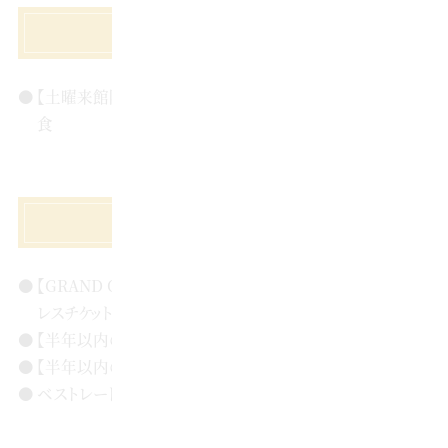
来館特典
【土曜来館限定】3万円相当のシェフおすすめ豪華無料試
食
成約特典
【GRAND OPEN記念】有名提携ドレスショップで使えるド
レスチケット20万円分プレゼント
【半年以内の挙式お申込み】写真・映像20万円分優待
【半年以内の挙式お申込み】装花20万円分優待
ベストレート保証