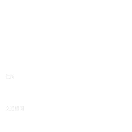
アクセス
住所
〒541-0043
大阪府大阪市中央区高麗橋2-6-4
NELU高麗橋
交通機関
大阪メトロ堺筋線
「北浜駅」6番出口より徒歩約3分
大阪メトロ御堂筋線