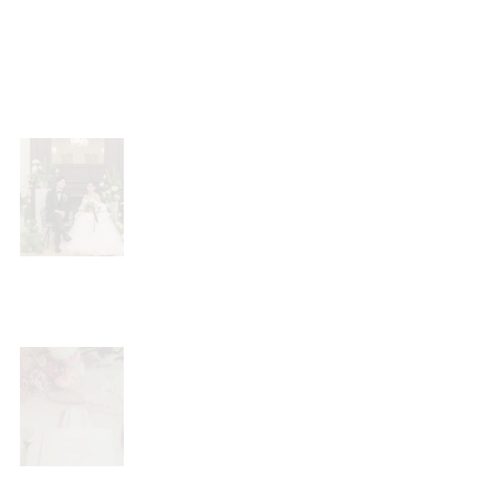
せた絶品料理でゲストをおもてなし
◆NELUのお料理をぜひ堪能下さい※
ご試食の予約受付は３日前迄とさせて
いただきます。
会場コーディネート
【当館プレ花嫁支持No１☆最新トレンド
大公開！】NELUウェディングは1日1組だ
からこそ、会場の使い方は自由自在。敷
地内を余すことなく利用できることをご
案内いたします。
アイテム持込み無料
【アイテム持込無料！コーディネート提案】
ドレス・ブーケ・引出物などの持込み希
望の場合すべて持込無料。お好きなクリ
エイターやご友人の参加も歓迎します