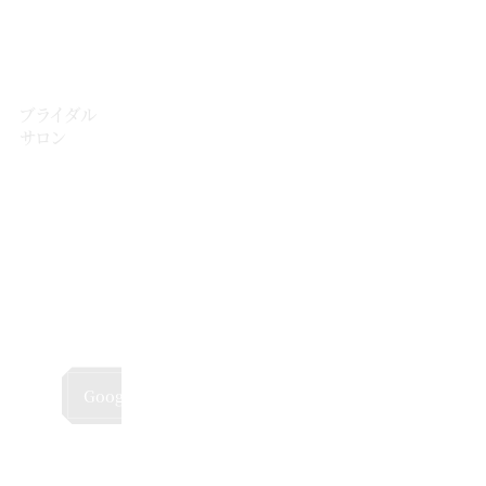
「淀屋橋駅」8番出口より徒歩約3分
京阪電車 中之島線
「なにわ橋駅」 4番出口 徒歩7分
ブライダル
〒541-0047
サロン
大阪府大阪市中央区淡路町2丁目5-
8
船場ビルディング203
館内状況によって、こちらでのお打合せ・相
談会をご案内する場合があります。
担当者
より指定があった場合のみサロンへお越し
ください。
Googleマップ（会場）
Googleマップ（サロン）