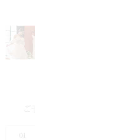
♪（プランナー、飲食物、卓上装花のお
持込は除きます）
ウェディングドレスご紹介
【ドレスも和装も豊富にラインナップ】一
生に一度の舞台だからこそデザインと
上質にこだわり、クオリティに定評のある
ブランドをご用意。
ご予約から当日までの流れ
フェアを選ぶ
01
参加したいフェアをお選びください