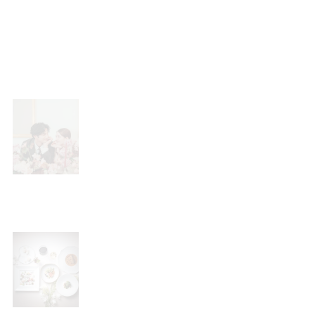
フェアの内容
相談会
【NEW OPENの会場もご紹介】どんな
プロセスで、どんなチームで結婚式を作
り上げるのか。NELUならではの結婚式
の作り方のご説明と、日程・見積りのご
相談を賜ります。
試食会
【木・金曜日来館限定☆豪華試食をご
用意】フランス料理の伝統を守りつつ、
日本の食文化に根ざした革新を融合さ