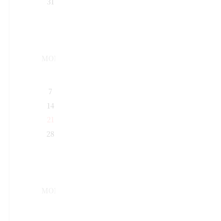
31
2026
09
MON
TUE
WED
THU
FRI
SAT
SUN
1
2
3
4
5
6
7
8
9
10
11
12
13
14
15
16
17
18
19
20
21
22
23
24
25
26
27
28
29
30
2026
10
MON
TUE
WED
THU
FRI
SAT
SUN
1
2
3
4