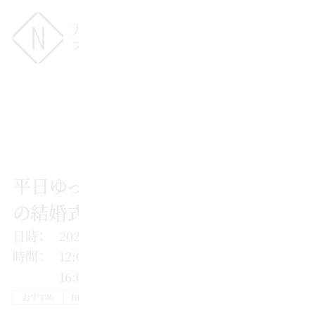
MENU
大阪・北浜・淀屋橋の
フレンチレストラン・ウェディング
( FAIR )
ブライダルフェア
平日ゆったり会場見学【1日1組限定
の結婚式】クリエイター相談会
日時：
2026年08月21日（金）
時間：
12:00〜／13:00〜／14:00〜／15:00〜／
16:00〜
おすすめ
BIGフェア
無料試食
相談会
平日