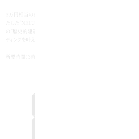
３万円相当の豪華試食付フェア◆2025年待望のオープンを果
たした"NELU"。クリエイターと叶えるウェディングが100余年
の”歴史的建造物”で叶います。1日1組の自由で楽しめるウェ
ディングを叶えるなら当館にお任せください。
所要時間：3時間
2026年8月21日（金）
12:00〜 ▲ 残席わずか
予約する
13:00〜 ▲ 残席わずか
予約する