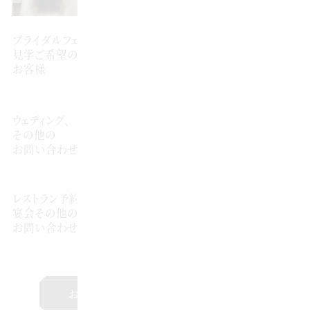
TEL: 0120-08-4453
ブライダルフェア・
見学ご希望の
平日 12:00～19:00／土日祝 9:00～
お客様
20:00／無休
TEL: 06-4300-4453
ウェディング、
その他の
平日 12:00～19:00／土日祝 9:00～
お問い合わせ
19:00／火・水曜定休 ※祝日除く
TEL: 06-4300-4236
レストラン予約、
宴会その他の
平日・土日祝 11:00〜20:00／
お問い合わせ
月曜定休 ※祝日除く
お問い合わせ
レストランサイト