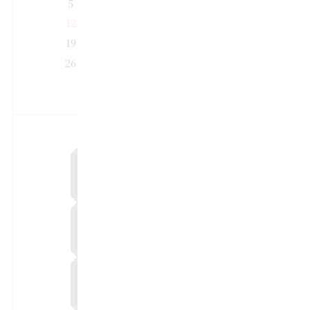
5
6
7
8
9
10
11
12
13
14
15
16
17
18
19
20
21
22
23
24
25
26
27
28
29
30
31
2026年8月21日（金）
12:00〜 ▲ 残席わずか
予約する
13:00〜 ▲ 残席わずか
予約する
14:00〜 ▲ 残席わずか
予約する