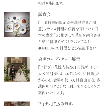
相談を賜ります。
試食会
【土曜日来館限定☆豪華試食をご用
意】フランス料理の伝統を守りつつ、日
本の食文化に根ざした革新を融合させ
た絶品料理でゲストをおもてなし
◆NELUのお料理をぜひ堪能下さい
会場コーディネート展示
【当館プレ花嫁支持No１☆最新トレンド
大公開！】NELUウェディングは1日1組だ
からこそ、会場の使い方は自由自在。敷
地内を余すことなく利用できることをご
案内いたします。
アイテム持込み無料