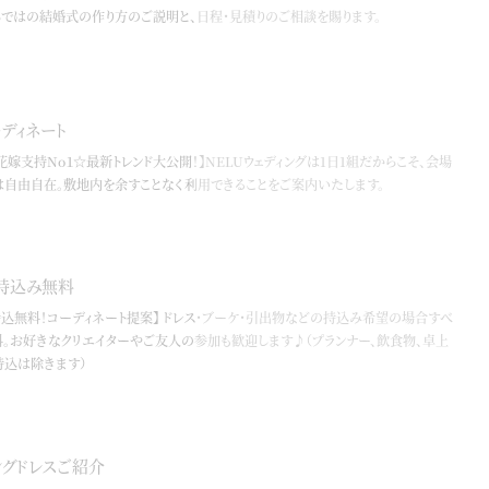
らではの結婚式の作り方のご説明と、日程・見積りのご相談を賜ります。
ディネート
花嫁支持No１☆最新トレンド大公開！】NELUウェディングは1日1組だからこそ、会場
自由自在。敷地内を余すことなく利用できることをご案内いたします。
持込み無料
持込無料！コーディネート提案】 ドレス・ブーケ・引出物などの持込み希望の場合すべ
。お好きなクリエイターやご友人の参加も歓迎します♪（プランナー、飲食物、卓上
持込は除きます）
ングドレスご紹介