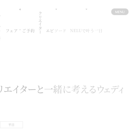
MENU
クリエイター
フェア
ウェディングブログ
フォトギャラリー
パーティレポート
料理
パーティ会場
挙式
フェア・ご予約
エピソード
NELUで叶う一日
リエイターと一緒に考えるウェディ
平日