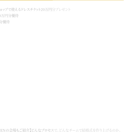
ショップで使えるドレスチケット20万円分プレゼント
0万円分優待
円分優待
OPENの会場もご紹介】どんなプロセスで、どんなチームで結婚式を作り上げるのか。