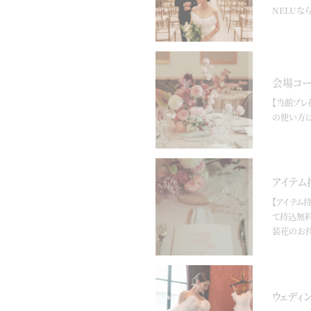
NELUな
会場コー
【当館プレ
の使い方は
アイテム
【アイテム
て持込無料
装花のお
ウェディ