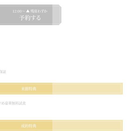
12:00〜 ▲ 残席わずか
予約する
保証
来館特典
すすめ豪華無料試食
成約特典