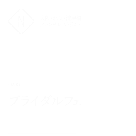
大阪・北浜・淀屋橋の
フレンチレストラン・ウェディング
( FAIR )
20
08
ブライダルフェア